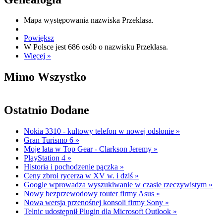
Mapa występowania nazwiska Przeklasa.
Powiększ
W Polsce jest 686 osób o nazwisku Przeklasa.
Więcej »
Mimo Wszystko
Ostatnio Dodane
Nokia 3310 - kultowy telefon w nowej odsłonie
»
Gran Turismo 6
»
Moje lata w Top Gear - Clarkson Jeremy
»
PlayStation 4
»
Historia i pochodzenie pączka
»
Ceny zbroi rycerza w XV w. i dziś
»
Google wprowadza wyszukiwanie w czasie rzeczywistym
»
Nowy bezprzewodowy router firmy Asus
»
Nowa wersja przenośnej konsoli firmy Sony
»
Telnic udostępnił Plugin dla Microsoft Outlook
»